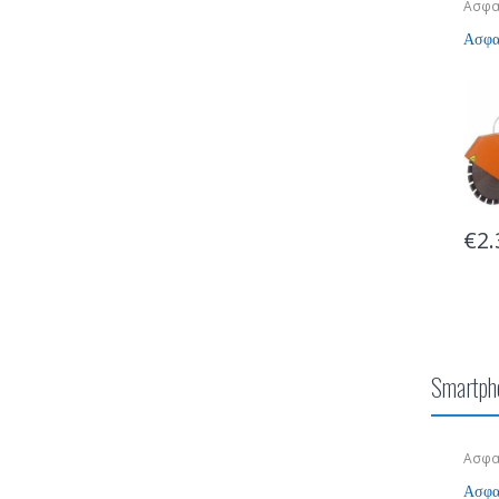
Ασφα
Ασφαλ
-
cutting tools
1
Η BookingDeal
CuttingTools.g
Leave a com
€
2.
Smartph
Ασφα
Ασφαλ