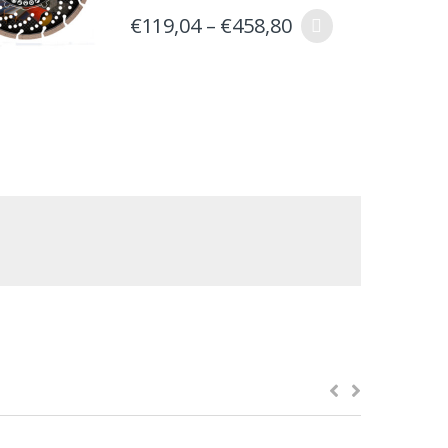
€
119,04
–
€
458,80
Ειδικά Διαμορφωτικά για Επεξεργασία Υλικών
Set with Κοκ/μετρια 50,100,
200,400,800,1500,3000 +
Βάση για διαμαντόχαρτα
€
146,32