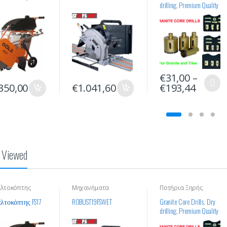
drilling. Premium Quality
€
31,00
–
350,00
€
1.041,60
€
193,44
y Viewed
λτοκόπτης
Μηχανήματα
Ποτήρια Ξηρής
Διάτρησης
Διάτρησης
Οικοδομικών Υλικών
τοκόπτης FS17
ROBUST19FSWET
Granite Core Drills. Dry
drilling. Premium Quality