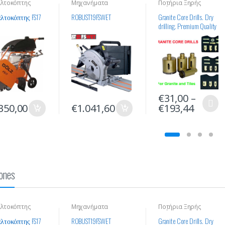
λτοκόπτης
Μηχανήματα
Ποτήρια Ξηρής
Διάτρησης
Διάτρησης
Οικοδομικών Υλικών
τοκόπτης FS17
ROBUST19FSWET
Granite Core Drills. Dry
drilling. Premium Quality
1 Ιανουαρίου, 2021
s.gr είναι χορηγός της
r
ment
€
31,00
–
-
cutting tools
11 Ιανουαρίου, 2021
350,00
€
1.041,60
€
193,44
Presales Technical Consultant
Leave a comment
ones
λτοκόπτης
Μηχανήματα
Ποτήρια Ξηρής
Διάτρησης
Διάτρησης
Οικοδομικών Υλικών
τοκόπτης FS17
ROBUST19FSWET
Granite Core Drills. Dry