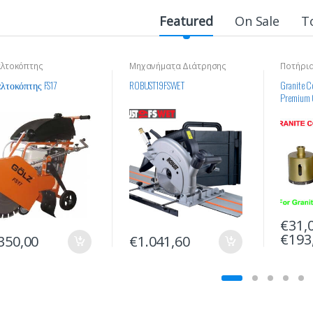
Featured
On Sale
T
λτοκόπτης
Μηχανήματα Διάτρησης
Ποτήρια
Οικοδομικών Υλικών
τοκόπτης FS17
ROBUST19FSWET
Granite Co
Premium 
€
31,
€
193
350,00
€
1.041,60