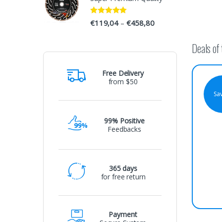
u
Rated
5.00
€
119,04
€
458,80
–
s
out of 5
Deals of
e
l
Free Delivery
from $50
T
Sa
a
99% Positive
b
Feedbacks
s
365 days
for free return
Payment