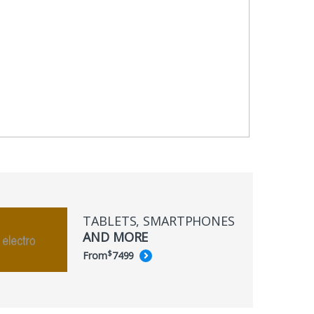
TABLETS, SMARTPHONES
AND MORE
$
From
74
99