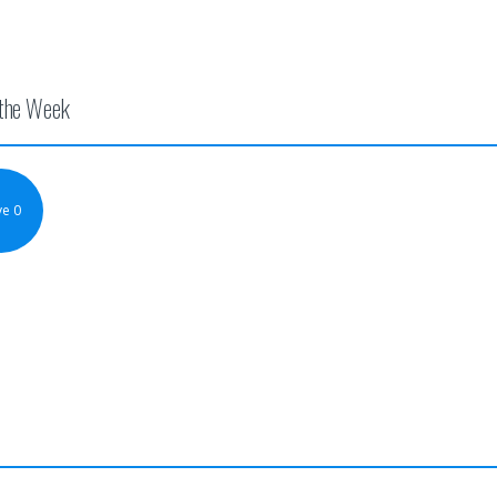
 the Week
ve 0