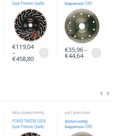
Super Premium Quality
διαμαντιών CX10
Quality
€
119,04
€
35,96
–
€
48,36
–
€
44,64
€
285,2
€
458,80
Νέοι Δίσκοι Κοπής
για Γρανιτένια
για Γρανιτ
Τιτανίου για Σίδερα,
Πλακάκια
Πλακάκια
Σκυρόδεμα και
POWER TWISTER EISEN
Δίσκος κοπής
TITAN FLASH
Σκληρά Υλικά
Super Premium Quality
διαμαντιών CX10
Quality