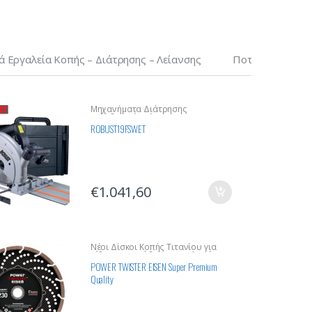
ά Εργαλεία Κοπής – Διάτρησης – Λείανσης
Ποτήρια Ξηρής 
Μηχανήματα Διάτρησης
Οικοδομικών Υλικών
ROBUST19FSWET
€
1.041,60
Νέοι Δίσκοι Κοπής Τιτανίου για
Σίδερα, Σκυρόδεμα και Σκληρά
Υλικά
POWER TWISTER EISEN Super Premium
Quality