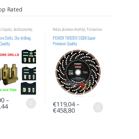
op Rated
 Ξηρής Διάτρησης
Νέοι Δίσκοι Κοπής Τιτανίου
για Γρανιτ
για Σίδερα, Σκυρόδεμα και
Σκληρά Υλικά
re Drills. Dry drilling.
POWER TWISTER EISEN Super
Δίσκος κο
Quality
Premium Quality
διαμαντιών
00
–
€
119,04
–
€
35,96
,44
€
458,80
€
44,64