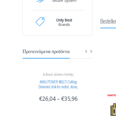
Secure System
Bestelle
Only Best
Brands
Προτεινόμενα προϊόντα
Ειδικοί Δίσκοι Κοπής
AKKU POWER MULTI Cutting
Diamond disk for metal, stone,
wood, Granite , glass . Premium
Quality
€
26,04
–
€
35,96