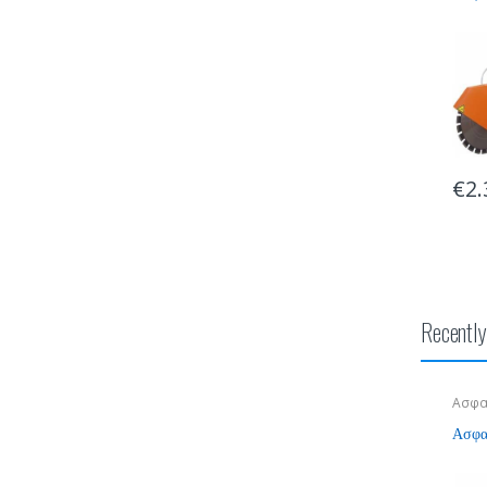
€
2.
Recentl
Ασφα
Ασφαλ