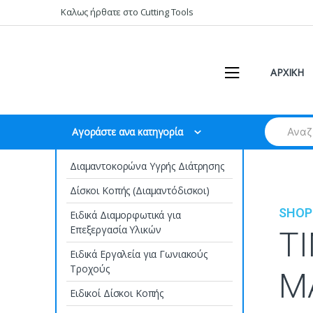
Skip
Skip
Καλως ήρθατε στο Cutting Tools
to
to
navigation
content
ΑΡΧΙΚΗ
Search
Αγοράστε ανα κατηγορία
for:
Διαμαντοκορώνα Υγρής Διάτρησης
Δίσκοι Κοπής (Διαμαντόδισκοι)
SHOP
Ειδικά Διαμορφωτικά για
Επεξεργασία Υλικών
T
Ειδικά Εργαλεία για Γωνιακούς
Τροχούς
M
Ειδικοί Δίσκοι Κοπής