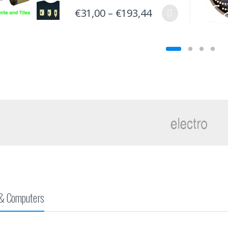
€
31,00
–
€
193,44
για Πέτρα
 Κοπής Οικοδομικών Υλικών
SPEEDY Cutting Diamond disk for
ROBUST19FSWET
Stone Premium Quality
€
32,24
–
€
94,24
€
223,20
 & Computers