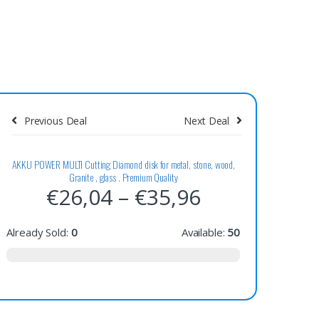
Previous Deal
Next Deal
Save 0
AKKU POWER MULTI Cutting Diamond disk for metal, stone, wood,
Granite , glass . Premium Quality
€
26,04
–
€
35,96
Already Sold:
0
Available:
50