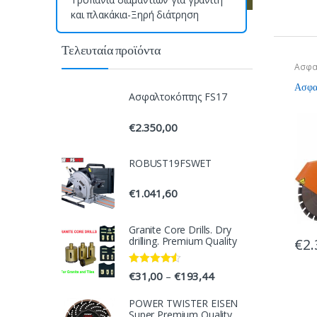
και πλακάκια-Ξηρή διάτρηση
P
r
Τελευταία προϊόντα
Ασφα
o
Ασφαλ
Ασφαλτοκόπτης FS17
d
€
2.350,00
u
c
ROBUST19FSWET
t
€
1.041,60
C
Granite Core Drills. Dry
drilling. Premium Quality
€
2.
a
r
Rated
4.33
€
31,00
€
193,44
–
out of 5
o
POWER TWISTER EISEN
Super Premium Quality