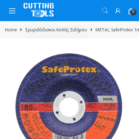
Skip
Skip
to
to
0
navigation
content
Home
Σμυριδόδισκοι Κοπής Σιδήρου
METAL SafeProtex 1mm