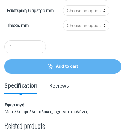
Εσωτερική διάμετρο mm
Thickn. mm
Q
u
a
n
t
Add to cart
i
t
y
Specification
Reviews
Εφαρμογή:
Μέταλλο: φύλλα, πλάκες, σχοινιά, σωλήνες
Related products