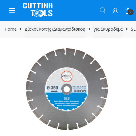
Skip
Skip
to
to
0
navigation
content
Home
Δίσκοι Κοπής (Διαμαντόδισκοι)
για Σκυρόδεμα
SL