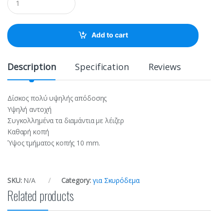
u
a
n
t
Add to cart
i
t
y
Description
Specification
Reviews
Δίσκος πολύ υψηλής απόδοσης
Υψηλή αντοχή
Συγκολλημένα τα διαμάντια με λέιζερ
Καθαρή κοπή
Ύψος τμήματος κοπής 10 mm.
SKU:
N/A
Category:
για Σκυρόδεμα
Related products