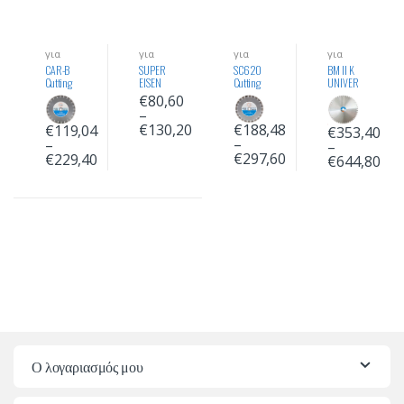
για
για
για
για
Σκυρό
Σκυρό
Σκυρό
Σκυρό
CAR-B
SUPER
SC620
BM II K
δεμα
δεμα
δεμα
δεμα
Cutting
EISEN
Cutting
UNIVER
Diamon
Cutting
Diamon
SAL
€
80,60
d disk
Diamon
d disk
Cutting
–
for
d disk
for
Diamon
€
130,20
€
188,48
€
119,04
€
353,40
Concrete
for
Concrete
d disk
–
–
–
.
Concrete
.
for
€
297,60
€
229,40
Standar
.
Premiu
Concrete
€
644,80
d
Premiu
m
.
Quality
m
Quality
Premiu
Quality
m
Quality
Ο λογαριασμός μου