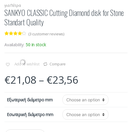
για Πέτρα
SANKYO CLASSIC Cutting Diamond disk for Stone
Standart Quality
(
3
customer reviews)
Rated
3
4.00
out of 5
Availability:
50 in stock
based on
customer
ratings
Add to wishlist
Compare
€
21,08
–
€
23,56
Εξωτερική διάμετρο mm
Εσωτερική διάμετρο mm
Q