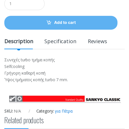
u
a
n
t
Add to cart
i
t
y
Description
Specification
Reviews
Συνεχές turbo τμήμα κοπής
Selfcooling
Γρήγορη καθαρή κοπή
Ύψος τμήματος κοπής turbo 7 mm.
SKU:
N/A
Category:
για Πέτρα
Related products