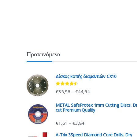
Προτεινόμενα
Δίσκος κοπής διαμαντιών CX10
Rated
4.33
€
35,96
€
44,64
–
out of 5
METAL SafeProtex 1mm Cutting Discs. D
cut Premium Quality
€
1,61
€
3,84
–
A-Trix 3Speed Diamond Core Drills. Dry