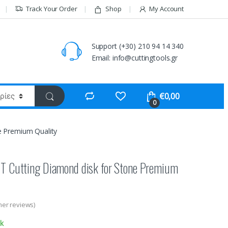
Track Your Order
Shop
My Account
Support (+30) 210 94 14 340
Email: info@cuttingtools.gr
€
0,00
0
e Premium Quality
 Cutting Diamond disk for Stone Premium
er reviews)
ck