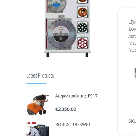
Εξα
Συν
Λεπ
Μεί
Ύψο
Latest Products
Ασφαλτοκόπτης FS17
€
2.350,00
SKU
ROBUST19FSWET