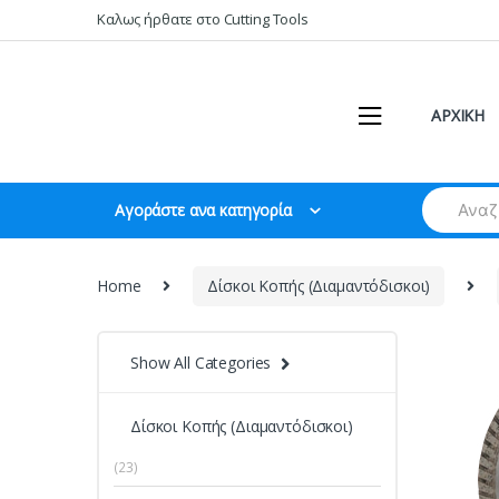
Skip
Skip
Καλως ήρθατε στο Cutting Tools
to
to
navigation
content
ΑΡΧΙΚΗ
Search
Αγοράστε ανα κατηγορία
for:
Home
Δίσκοι Κοπής (Διαμαντόδισκοι)
Show All Categories
Δίσκοι Κοπής (Διαμαντόδισκοι)
(23)