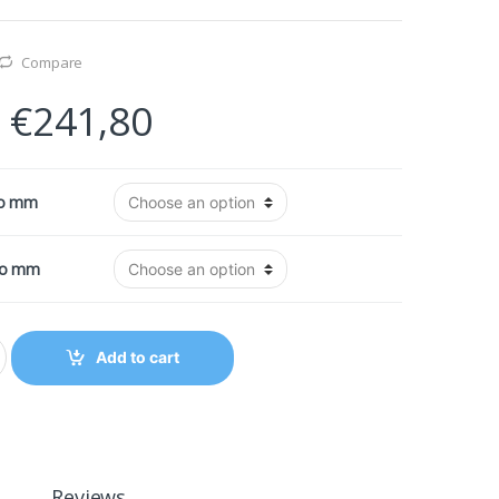
Compare
–
€
241,80
ρο mm
ρο mm
Add to cart
Reviews