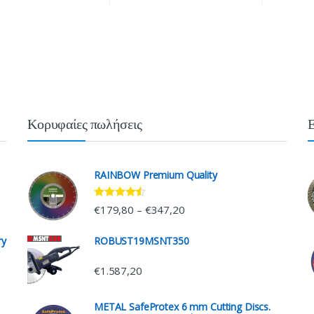
Κορυφαίες πωλήσεις
RAINBOW Premium Quality
Rated
4.33
€
179,80
€
347,20
–
out of 5
ry
ROBUST19MSNT350
€
1.587,20
METAL SafeProtex 6 mm Cutting Discs.