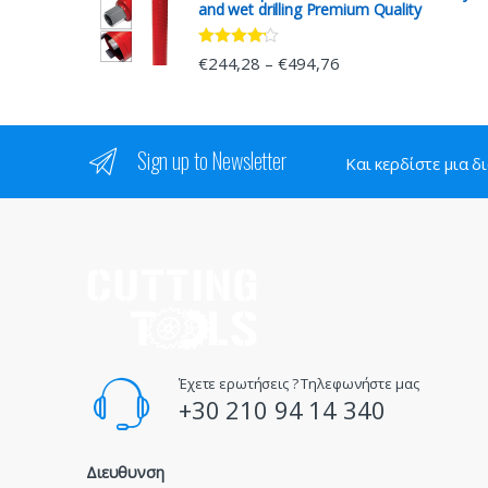
and wet drilling Premium Quality
Rated
4.00
€
244,28
€
494,76
–
out of 5
Sign up to Newsletter
Και κερδίστε μια δ
Έχετε ερωτήσεις ? Τηλεφωνήστε μας
+30 210 94 14 340
Διευθυνση