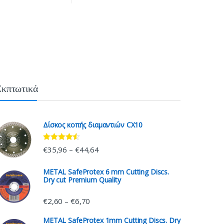
Εκπτωτικά
Δίσκος κοπής διαμαντιών CX10
Rated
4.33
€
35,96
€
44,64
–
out of 5
METAL SafeProtex 6 mm Cutting Discs.
Dry cut Premium Quality
€
2,60
€
6,70
–
METAL SafeProtex 1mm Cutting Discs. Dry