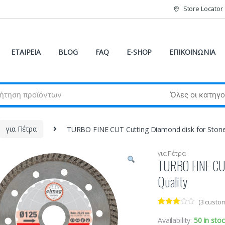
Store Locator
ΕΤΑΙΡΕΙΑ
BLOG
FAQ
E-SHOP
ΕΠΙΚΟΙΝΩΝΙΑ
για Πέτρα
TURBO FINE CUT Cutting Diamond disk for Ston
για Πέτρα
TURBO FINE CUT
Quality
(
3
custom
Rated
3
3.00
out
Availability:
50 in sto