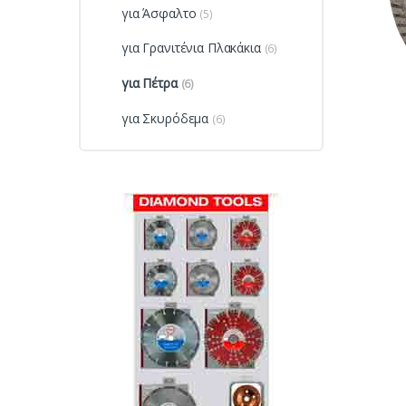
για Άσφαλτο
(5)
για Γρανιτένια Πλακάκια
(6)
για Πέτρα
(6)
για Σκυρόδεμα
(6)