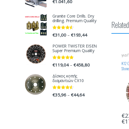
€
1.041,60
Granite Core Drills. Dry
drilling. Premium Quality
Related
Rated
4.33
€
31,00
€
193,44
–
out of 5
POWER TWISTER EISEN
Super Premium Quality
για 
K12 C
Rated
5.00
€
119,04
€
458,80
–
Stone
out of 5
Δίσκος κοπής
διαμαντιών CX10
Rated
4.33
€
35,96
€
44,64
–
out of 5
€
2
€
1