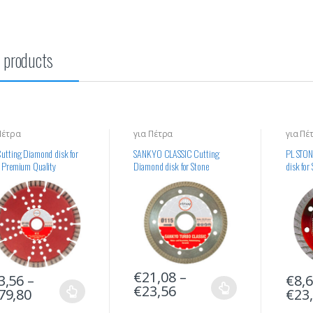
 products
Πέτρα
για Πέτρα
για Πέ
utting Diamond disk for
SANKYO CLASSIC Cutting
PL STON
 Premium Quality
Diamond disk for Stone
disk for
Standart Quality
€
21,08
–
3,56
–
€
8,
€
23,56
79,80
€
23