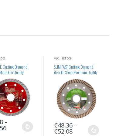
τρα
για Πέτρα
E Cutting Diamond
SLIM FAST Cutting Diamond
 Stone Eco Quality
disk for Stone Premium Quality
68
–
€
48,36
–
,56
€
52,08