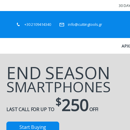
30 DA
+30 2109414340
info@cuttingtools.gr
ΑΡΧ
END SEASON
SMARTPHONES
250
$
LAST CALL FOR UP TO
OFF!
Start Buying