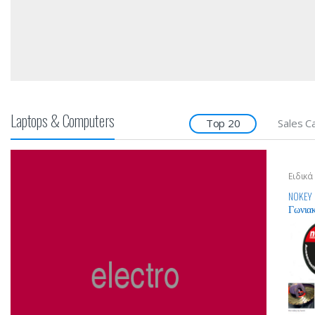
Laptops & Computers
Top 20
Sales 
Ειδικά
Γωνια
NOKEY C
Γωνιακ
Premium