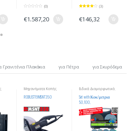
(0)
(3)
0
Rated
4.00
o
out of 5
€
1.587,20
€
146,32
u
t
o
f
5
α Γρανιτένια Πλακάκια
για Πέτρα
για Σκυρόδεμα
ς
Μηχανήματα Κοπής
Ειδικά Διαμορφωτικά
ών
Οικοδομικών Υλικών
για Επεξεργασία Υλικών
ROBUST19MSNT350
Set with Κοκ/μετρια
50,100,
200,400,800,1500,300
0 + Βάση για
διαμαντόχαρτα