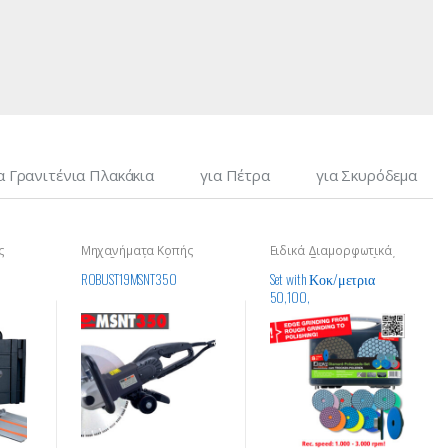
α Γρανιτένια Πλακάκια
για Πέτρα
για Σκυρόδεμα
ς
Μηχανήματα Κοπής
Ειδικά Διαμορφωτικά
ών
Οικοδομικών Υλικών
για Επεξεργασία Υλικών
ROBUST19MSNT350
Set with Κοκ/μετρια
50,100,
200,400,800,1500,300
0 + Βάση για
διαμαντόχαρτα