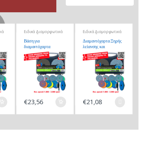
κά
Ειδικά Διαμορφωτικά
Ειδικά Διαμορφωτικά
για Επεξεργασία
για Επεξεργασία
Υλικών
Υλικών
Βάση για
Διαμαντόχαρτα Ξηρής
διαμαντόχαρτα
λείανσης και
300
στίλβωσης Diamond
Polishing Pads. Dry drilling.
Premium Quality
€
23,56
€
21,08