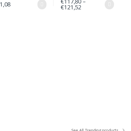
€
117,80
–
1,08
€
121,52
See All Trending products