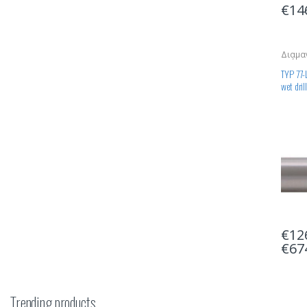
€
14
Διαμα
Διάτρ
TYP 77-
wet dri
€
12
€
67
Trending products