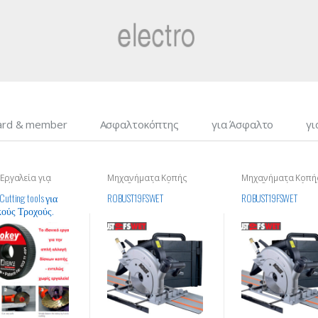
Card & member
Ασφαλτοκόπτης
για Άσφαλτο
γι
 Εργαλεία για
Μηχανήματα Κοπής
Μηχανήματα Κοπή
κούς Τροχούς
Οικοδομικών Υλικών
Οικοδομικών Υλικ
utting tools για
ROBUST19FSWET
ROBUST19FSWET
ούς Τροχούς.
 Quality