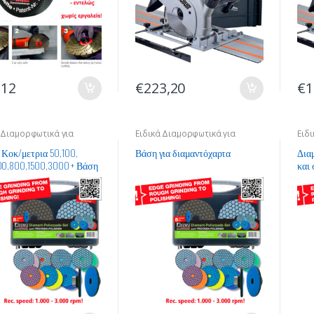
,12
€
223,20
€
1
 Διαμορφωτικά για
Ειδικά Διαμορφωτικά για
Ειδ
ργασία Υλικών
Επεξεργασία Υλικών
Επε
th Κοκ/μετρια 50,100,
Βάση για διαμαντόχαρτα
Δια
00,800,1500,3000 + Βάση
και 
αμαντόχαρτα
Pads.