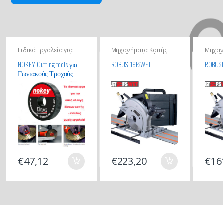
Ειδικά Εργαλεία για
Μηχανήματα Κοπής
Μηχαν
Γωνιακούς Τροχούς
Οικοδομικών Υλικών
Οικοδ
NOKEY Cutting tools για
ROBUST19FSWET
ROBUST
Γωνιακούς Τροχούς.
Premium Quality
€
47,12
€
223,20
€
16