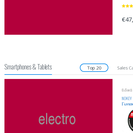
Rated
4
out of 5
€
47
Smartphones & Tablets
Top 20
Sales 
Ειδικά
Γωνια
NOKEY C
Γωνιακ
Premium