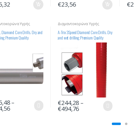
6,32
€
23,56
€
2
ντοκορώνα Υγρής
Διαμαντοκορώνα Υγρής
ησης
Διάτρησης
L Diamond Core Drills. Dry and
A-Trix 3Speed Diamond Core Drills. Dry
lling Premium Quality
and wet drilling Premium Quality
6,48
–
€
244,28
–
4,56
€
494,76