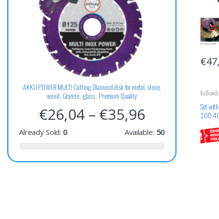
€
47
AKKU POWER MULTI Cutting Diamond disk for metal, stone,
Ειδικά
wood, Granite , glass . Premium Quality
Επεξε
Set wi
€
26,04
–
€
35,96
200,4
για δι
Already Sold:
0
Available:
50