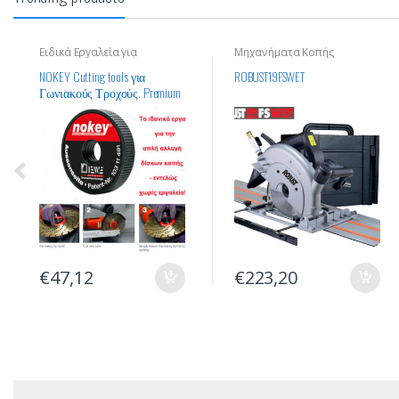
Ειδικά Εργαλεία για
Μηχανήματα Κοπής
Γωνιακούς Τροχούς
Οικοδομικών Υλικών
NOKEY Cutting tools για
ROBUST19FSWET
Γωνιακούς Τροχούς. Premium
Quality
€
47,12
€
223,20