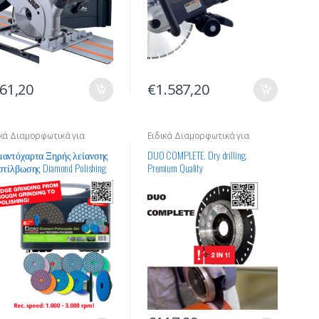
61,20
€
1.587,20
ικά Διαμορφωτικά για
Ειδικά Διαμορφωτικά για
ξεργασία Υλικών
Επεξεργασία Υλικών
μαντόχαρτα Ξηρής λείανσης
DUO COMPLETE. Dry drilling.
στίλβωσης Diamond Polishing
Premium Quality
 Dry drilling. Premium Quality