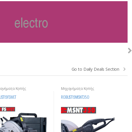
Go to Daily Deals Section
ανήματα Κοπής
Μηχανήματα Κοπής
οδομικών Υλικών
Οικοδομικών Υλικών
UST19FSWET
ROBUST19MSNT350