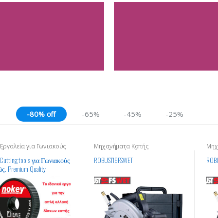
-80% off
-65%
-45%
-25%
 Εργαλεία για Γωνιακούς
Μηχανήματα Κοπής
Μηχ
ύς
Οικοδομικών Υλικών
Οικ
Cutting tools για Γωνιακούς
ROBUST19FSWET
ROB
ς. Premium Quality