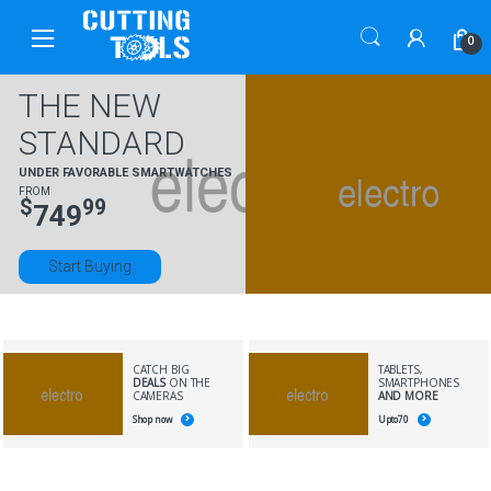
Skip
Skip
to
to
0
navigation
content
THE NEW
STANDARD
UNDER FAVORABLE SMARTWATCHES
FROM
$
99
749
Start Buying
CATCH BIG
TABLETS,
DEALS
ON THE
SMARTPHONES
CAMERAS
AND MORE
Shop now
Upto
70