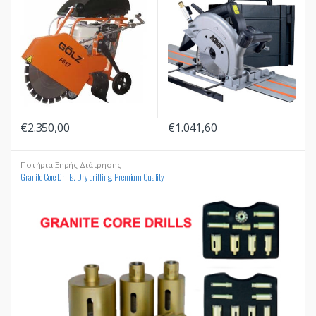
u
c
t
s
G
€
2.350,00
€
1.041,60
r
Ποτήρια Ξηρής Διάτρησης
Granite Core Drills. Dry drilling. Premium Quality
i
d