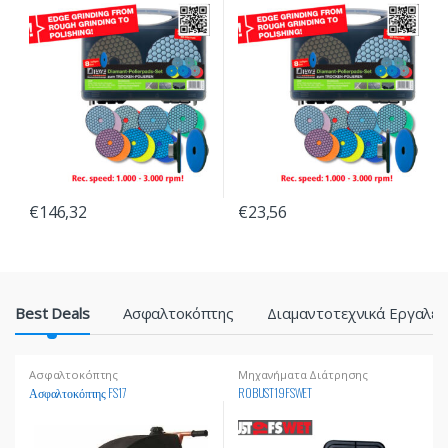
διαμαντόχαρτα
€
146,32
€
23,56
P
Best Deals
Ασφαλτοκόπτης
Διαμαντοτεχνικά Εργαλεί
r
Ασφαλτοκόπτης
Μηχανήματα Διάτρησης
o
Οικοδομικών Υλικών
Ασφαλτοκόπτης FS17
ROBUST19FSWET
d