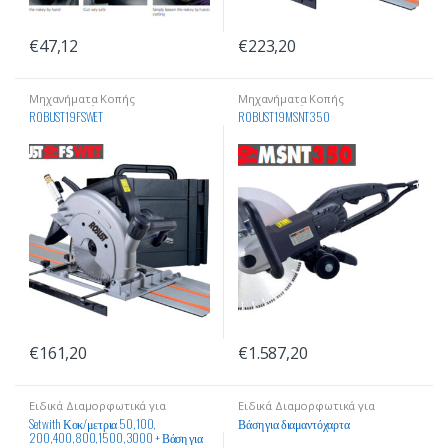
€
47,12
€
223,20
Μηχανήματα Κοπής
Μηχανήματα Κοπής
Οικοδομικών Υλικών
Οικοδομικών Υλικών
ROBUST19FSWET
ROBUST19MSNT350
€
161,20
€
1.587,20
Ειδικά Διαμορφωτικά για
Ειδικά Διαμορφωτικά για
Επεξεργασία Υλικών
Επεξεργασία Υλικών
Set with Κοκ/μετρια 50,100,
Βάση για διαμαντόχαρτα
200,400,800,1500,3000 + Βάση για