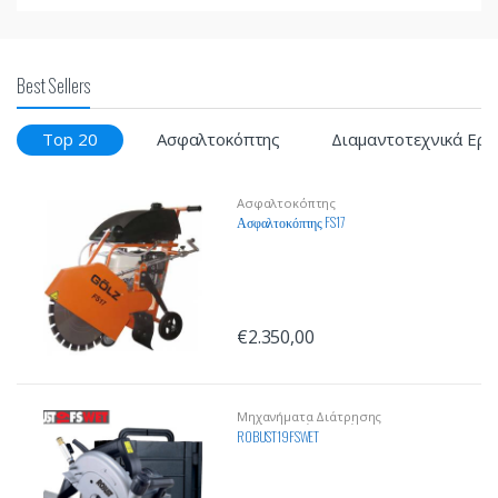
Best Sellers
Top 20
Ασφαλτοκόπτης
Διαμαντοτεχνικά Εργ
Ασφαλτοκόπτης
Ασφαλτοκόπτης FS17
€
2.350,00
Μηχανήματα Διάτρησης
Οικοδομικών Υλικών
ROBUST19FSWET