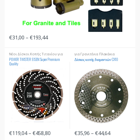
€
31,00
–
€
193,44
Νέοι Δίσκοι Κοπής Τιτανίου για
για Γρανιτένια Πλακάκια
Σίδερα, Σκυρόδεμα και Σκληρά
POWER TWISTER EISEN Super Premium
Δίσκος κοπής διαμαντιών CX10
Υλικά
Quality
€
119,04
–
€
458,80
€
35,96
–
€
44,64