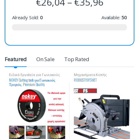
€
26,04
–
€
35,96
Already Sold:
0
Available:
50
Featured
On Sale
Top Rated
Ειδικά Εργαλεία για Γωνιακούς
Μηχανήματα Κοπής
Τροχούς
Οικοδομικών Υλικών
NOKEY Cutting tools για Γωνιακούς
ROBUST19FSWET
Τροχούς. Premium Quality