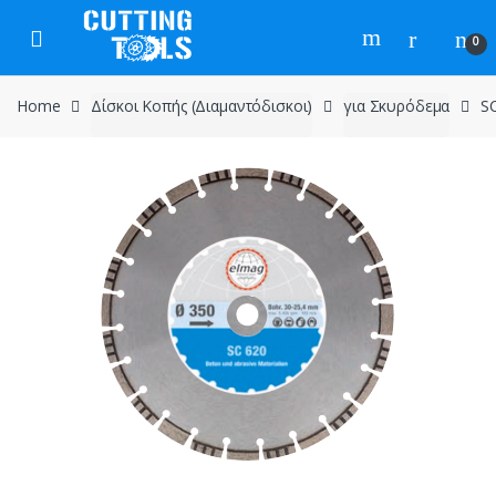
Skip
Skip
to
to
0
navigation
content
Home
Δίσκοι Κοπής (Διαμαντόδισκοι)
για Σκυρόδεμα
SC