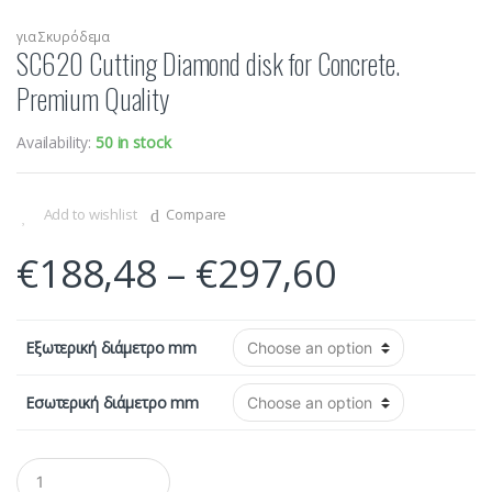
για Σκυρόδεμα
SC620 Cutting Diamond disk for Concrete.
Premium Quality
Availability:
50 in stock
Add to wishlist
Compare
€
188,48
–
€
297,60
Εξωτερική διάμετρο mm
Εσωτερική διάμετρο mm
Q
u