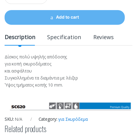
a
n
t
Add to cart
i
t
y
Description
Specification
Reviews
Δίσκος πολύ υψηλής απόδοσης
για κοπή σκυροδέματος
και ασφάλτου
Συγκολλημένα τα διαμάντια με λέιζερ
Ύψος τμήματος κοπής 10 mm.
SKU:
N/A
Category:
για Σκυρόδεμα
Related products