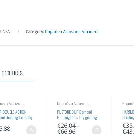
:
N/A
Category:
Καμπάνα Λείανσης Διαμαντέ
 products
πάνα Λείανσης
Καμπάνα Λείανσης
Καμπά
μαντέ
Διαμαντέ
Διαμα
ER DOUBLE ACTION
PL STONE CUP Diamond
HARTME
ond Grinding Cups. Dry
Grinding Cups. Dry grinding
Grindin
ing Standard Quality
Standard Quality
Standard
€
26,04
–
€
35
5,88
€
66,96
€
43