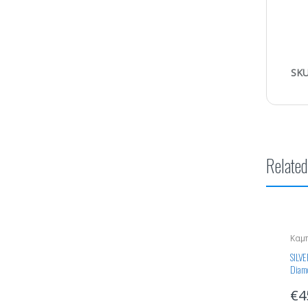
SKU
Related
Καμ
Δια
SILV
Diam
grind
€
4