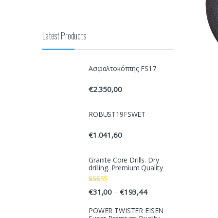
Latest Products
Ασφαλτοκόπτης FS17
€
2.350,00
ROBUST19FSWET
€
1.041,60
Granite Core Drills. Dry
drilling. Premium Quality
Rated
4.33
€
31,00
€
193,44
–
out of 5
POWER TWISTER EISEN