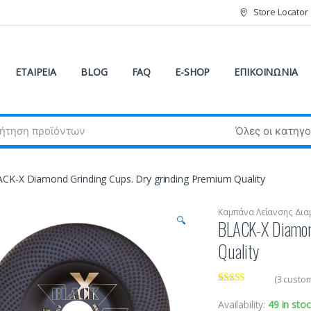
Store Locator
ΕΤΑΙΡΕΙΑ
BLOG
FAQ
E-SHOP
ΕΠΙΚΟΙΝΩΝΙΑ
CK-X Diamond Grinding Cups. Dry grinding Premium Quality
Καμπάνα Λείανσης Δια
🔍
BLACK-X Diamon
Quality
(
3
custom
Rated
3
4.33
out of 5
Availability:
49 in sto