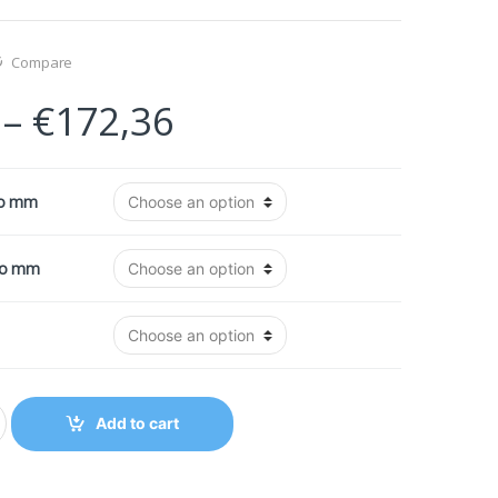
Compare
–
€
172,36
ρο mm
ρο mm
Add to cart