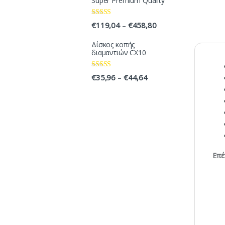
Super Premium Quality
Rated
5.00
€
119,04
€
458,80
–
out of 5
Δίσκος κοπής
διαμαντιών CX10
Rated
4.33
€
35,96
€
44,64
–
out of 5
Επέ