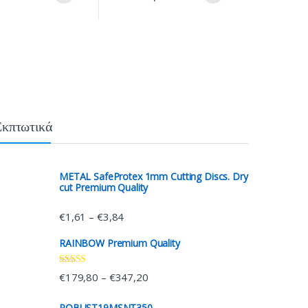
Εκπτωτικά
METAL SafeProtex 1mm Cutting Discs. Dry
cut Premium Quality
€
1,61
€
3,84
–
RAINBOW Premium Quality
Rated
4.33
€
179,80
€
347,20
–
out of 5
ROBUST19MSNT350