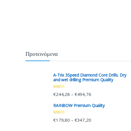
Προτεινόμενα
A-Trix 3Speed Diamond Core Drills. Dry
and wet drilling Premium Quality
Rated
4.00
€
244,28
€
494,76
–
out of 5
RAINBOW Premium Quality
Rated
4.33
€
179,80
€
347,20
–
out of 5