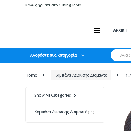
Skip
Skip
Καλως ήρθατε στο Cutting Tools
to
to
navigation
content
ΑΡΧΙΚΗ
Search
Αγοράστε ανα κατηγορία
for:
Home
Καμπάνα Λείανσης Διαμαντέ
BLA
Show All Categories
Καμπάνα Λείανσης Διαμαντέ
(11)