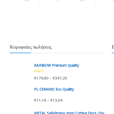
Κορυφαίες πωλήσεις
RAINBOW Premium Quality
Rated
4.33
€
179,80
€
347,20
–
out of 5
PL CERAMIC Eco Quality
€
11,16
€
13,64
–
METAL SafeProtex 1mm Cutting Discs. Dry