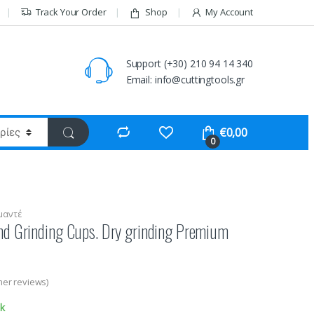
Track Your Order
Shop
My Account
Support (+30) 210 94 14 340
Email: info@cuttingtools.gr
€
0,00
0
μαντέ
d Grinding Cups. Dry grinding Premium
er reviews)
ck