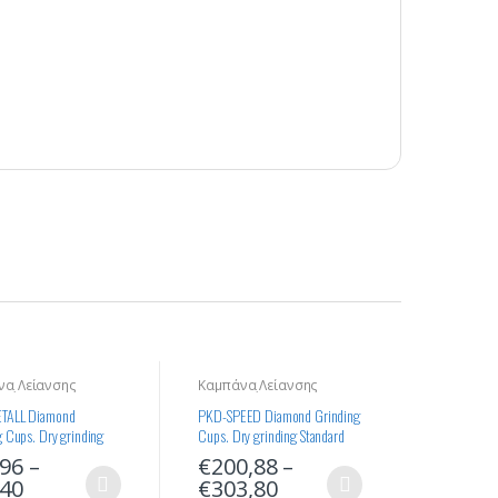
να Λείανσης
Καμπάνα Λείανσης
ντέ
Διαμαντέ
TALL Diamond
PKD-SPEED Diamond Grinding
g Cups. Dry grinding
Cups. Dry grinding Standard
 Quality
Quality
,96
–
€
200,88
–
,40
€
303,80