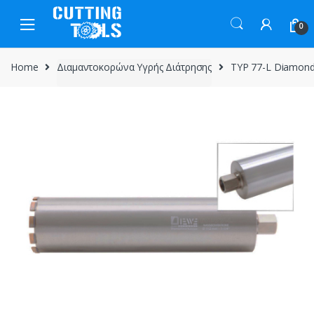
Skip
Skip
to
to
0
navigation
content
Home
Διαμαντοκορώνα Υγρής Διάτρησης
TYP 77-L Diamond C