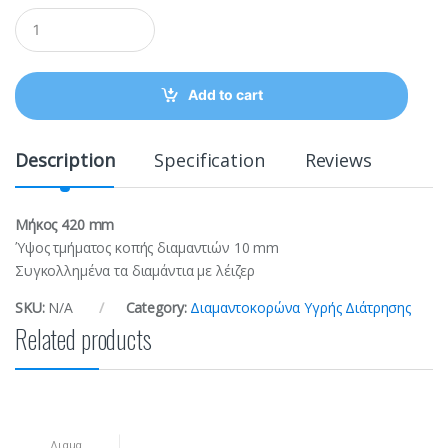
Q
u
a
n
t
Add to cart
i
t
y
Description
Specification
Reviews
Μήκος 420 mm
Ύψος τμήματος κοπής διαμαντιών 10 mm
Συγκολλημένα τα διαμάντια με λέιζερ
SKU:
N/A
Category:
Διαμαντοκορώνα Υγρής Διάτρησης
Related products
Διαμα