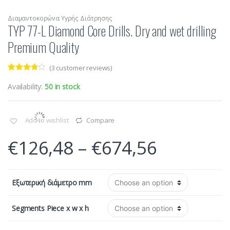
Διαμαντοκορώνα Υγρής Διάτρησης
TYP 77-L Diamond Core Drills. Dry and wet drilling
Premium Quality
(
3
customer reviews)
Rated
3
3.67
out
Availability:
50 in stock
of 5
based
on
custome
Add to wishlist
Compare
r ratings
€
126,48
–
€
674,56
Εξωτερική διάμετρο mm
Segments Piece x w x h