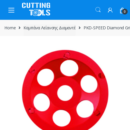
Skip
Skip
to
to
0
navigation
content
Home
Καμπάνα Λείανσης Διαμαντέ
PKD-SPEED Diamond Grind