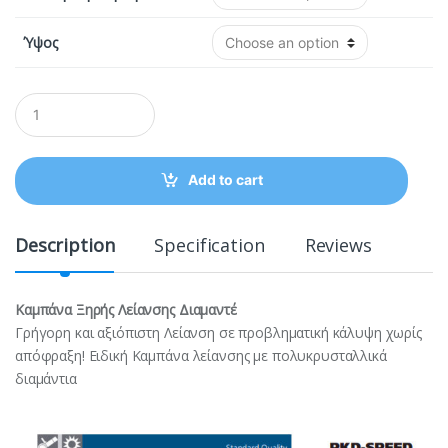
Ύψος
Q
u
a
n
t
Add to cart
i
t
y
Description
Specification
Reviews
Καμπάνα Ξηρής Λείανσης Διαμαντέ
Γρήγορη και αξιόπιστη Λείανση σε προβληματική κάλυψη χωρίς
απόφραξη! Ειδική Καμπάνα λείανσης με πολυκρυσταλλικά
διαμάντια